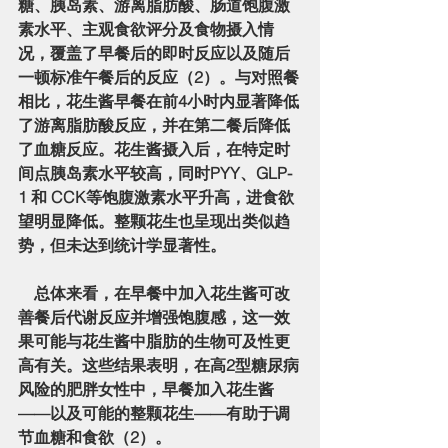
糖、胰岛素、游离脂肪酸、肠道饱腹激
素水平、主观食欲评分及食物摄入情
况，覆盖了早餐后的即时反应以及随后
一顿标准午餐后的反应（2）。与对照餐
相比，花生酱早餐在前4小时内显著降低
了游离脂肪酸反应，并在第二餐后降低
了血糖反应。花生酱摄入后，在特定时
间点胰岛素水平较高，同时
PYY、GLP-
1 和 CCK
等饱腹激素水平升高，进食欲
望明显降低。整颗花生也呈现出类似趋
势，但未达到统计学显著性。
    总体来看，在早餐中加入花生酱可改
善餐后代谢反应并增强饱腹感，这一效
果可能与花生酱中脂肪的生物可及性更
高有关。这些结果表明，在高2型糖尿病
风险的肥胖女性中，早餐加入花生酱
——以及可能的整颗花生——有助于调
节血糖和食欲（2）。