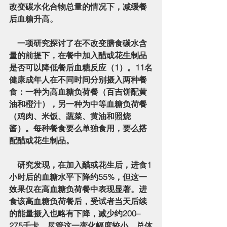
改变碳水化合物总量的情况下，减缓餐
后血糖升高。
    一项研究探讨了在不改变膳食碳水含
量的前提下，在餐中加入
醋或花生制品
是否可以降低餐后血糖反应（1）。11名
健康成年人在不同时间分别摄入两种餐
食：一种为
高血糖负荷餐
（百吉饼配黄
油和橙汁），另一种为
中等血糖负荷餐
（鸡肉、米饭、蔬菜、黄油和照烧
酱）。每种餐食要么单独食用，要么搭
配醋或花生制品。
    研究发现，在加入醋或花生后，进食
1
小时后的血糖水平下降约55%
，但这一
效果仅在高血糖负荷餐中表现显著。进
食该高血糖负荷餐后，受试者当天后续
的能量摄入也略有下降，减少约
200–
275千卡
，尽管这一变化幅度较小。总体