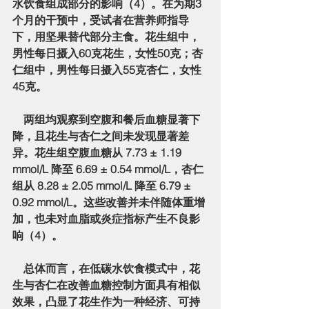
水饮食组成部分的影响（4）。在为期3
个月的干预中，受试者在营养师指导
下，用坚果替代部分主食。花生组中，
男性每日摄入
60克花生
，女性
50克
；杏
仁组中，男性每日摄入
55克杏仁
，女性
45克
。
    两组均观察到空腹和餐后血糖显著下
降，且
花生与杏仁之间未发现显著差
异
。花生组空腹血糖从 
7.73 ± 1.19 
mmol/L
 降至 
6.69 ± 0.54 mmol/L
，杏仁
组从 
8.28 ± 2.05 mmol/L
 降至 
6.79 ± 
0.92 mmol/L
。这些改善并未伴随体重增
加，也未对血脂或炎症指标产生不良影
响（4）。
    总体而言，在低碳水饮食模式中，花
生与杏仁在改善血糖控制方面具有相似
效果，凸显了花生作为一种
经济、可持