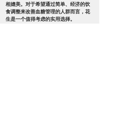
相媲美。对于希望通过简单、经济的饮
食调整来改善血糖管理的人群而言，花
生是一个值得考虑的实用选择。
参考文献:
1.     Johnston CS, Buller AJ. Vinegar and peanut 
products as complementary foods to reduce 
postprandial glycemia. J Am Diet Assoc. 2005 
Dec;105(12):1939-42. doi: 
10.1016/j.jada.2005.07.012. PMID: 16321601.
2.     Moreira AP, Teixeira TF, Alves RD, Peluzio MC, 
Costa NM, Bressan J, Mattes R, Alfenas RC. Effect 
of a high-fat meal containing conventional or high-
oleic peanuts on post-prandial lipopolysaccharide 
concentrations in overweight/obese men. J Hum 
Nutr Diet. 2016 Feb;29(1):95-104. doi: 
10.1111/jhn.12284. Epub 2014 Nov 25. PMID: 