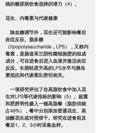
续的糖尿病饮食选择
的潜力（4）。
花生、内毒素与代谢健康
    除血糖调节外，花生还可能影响
餐后
炎症反应
。脂多糖
（lipopolysaccharide，LPS），又称内
毒素，是肠道革兰阴性菌细胞壁的组成
成分，可在进食后进入血液并激活炎症
反应。长期轻度升高的LPS水平与胰岛
素抵抗和代谢紊乱密切相关。
    一项研究评估了在高脂饮食中加入花
生对LPS等代谢指标的影响（5）。超重
和肥胖男性摄入一顿高脂餐（脂肪供能
占49%），餐中分别添加
普通花生
、
高
油酸花生
或对照饼干。研究在进食前及
餐后1、2、3小时采集血样。