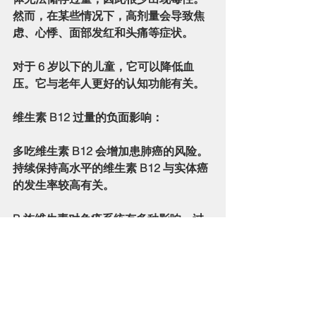
然而，在某些情况下，高剂量会导致焦
虑、心悸、面部发红和头痛等症状。
对于 6 岁以下的儿童，它可以降低血
压。它与老年人更好的认知功能有关。
维生素 B12 过量的负面影响：
多吃维生素 B12 会增加患肺癌的风险。
持续保持高水平的维生素 B12 与实体癌
的发生率较高有关。
B 族维生素对免疫系统有多种影响，过
量服用会产生负面影响。例如，补充核
黄素有助于对抗炎症性疾病，但高剂量
可能会促进癌细胞扩散。烟酸对胆固醇
水平有好处，但高剂量会导致肝损伤。
同样，维生素 B5、B6 和 B12 对免疫功