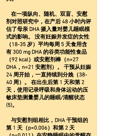
在一项纵向、随机、双盲、安慰
剂对照研究中，在产后 48 小时内评
估了母亲 DHA 摄入量对婴儿睡眠模
式的影响。 没有妊娠并发症的女性
（18-35 岁）平均每周 5 天食用含
有 300 mg DHA 的谷类功能性食品
（92 kcal）或安慰剂棒（n=27
DHA，n=21 安慰剂）。 干预从妊娠
24 周开始，一直持续到分娩（38-
40 周）。 在出生后第 1 天和第 2
天，使用记录呼吸和身体运动的压
敏床垫测量婴儿的睡眠/清醒状态
(5)。
与安慰剂组相比，DHA 干预组的
第 1 天（p=0.006）和第 2 天
（p=0.011）在安静睡眠中的觉醒存