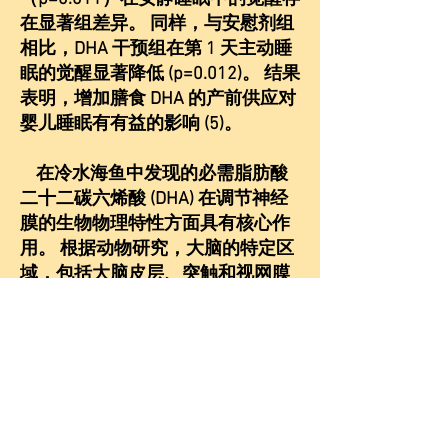
在显著组差异。 同样，与安慰剂组
相比，DHA 干预组在第 1 天主动睡
眠的觉醒显著降低 (p=0.012)。 结果
表明，增加膳食 DHA 的产前供应对
婴儿睡眠有有益的影响 (5)。
在冷水海鱼中发现的必需脂肪酸
二十二碳六烯酸 (DHA) 在调节神经
膜的生物物理特性方面具有核心作
用。 根据动物研究，大脑的特定区
域，包括大脑皮层、突触和视网膜
杆感光器，具有特别高的 DHA 浓
度。 充足的 DHA 摄入量在怀孕期间
尤为重要，在妊娠晚期以特别高的
速度在胎儿组织中积累 (5)。
多个研究小组调查了与母亲补充