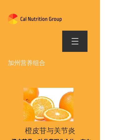
加州营养组合
橙皮苷与关节炎