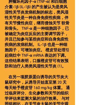
肿瘤坏死因子-α (TNF-α) 和白细胞
介素-1β (IL-1β) 的产生被认为是类风
湿性关节炎发病机制的标志，类风湿
性关节炎是一种自身免疫性疾病，伴
有关节慢性炎症，继而侵蚀关节 软骨
和骨头。 TNF-α 是一种细胞因子，已
被确定为炎症反应的主要调节因子，
并且已知参与某些炎症和自身免疫性
疾病的发病机制。 IL-1β 也是一种细
胞因子，可增加炎症。 橙皮苷处理引
起病灶中 TNF-α mRNA 表达的下调。
这些结果表明，口服橙皮苷可有效预
防和治疗人类类风湿性关节炎 (1)。
在另一项胶原蛋白诱导的关节炎大
鼠研究中，从诱导开始直至第 20 天
每天给予橙皮苷 160 mg/kg 体重。 通
过临床评分、生化参数和关节的组织
学评估来监测大鼠的治疗效果。 与对
照组相比，在关节炎大鼠的关节中观