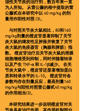
湿性关节炎的治疗剂，数百年来一直
为人所知。 从雷公藤的根中提取的雷
公藤甙在本研究中以 40 mg/kg 的剂
量用作阳性对照 (3)。
与对照关节炎大鼠相比，80和160
mg/kg剂量的橙皮苷显著抑制了关节
炎大鼠的继发性足肿胀并恢复了关节
炎大鼠的免疫器官（胸腺和脾脏）指
数。 橙皮苷治疗后关节炎大鼠的滑膜
细胞增殖受到抑制，同时伴随着转录
以及产生 TNF-α 和 IL-1β减少。 在关
节炎大鼠中，橙皮苷还显著增加蛋白
质和转录水平的 IL-10。 橙皮苷对各
参数均存在剂量反应，最高剂量160
mg/kg与阳性对照雷公藤甙40 mg/kg
的作用相当(3)。
本研究结果进一步说明橙皮苷对关
节炎具有治疗作用，其作用机制部分