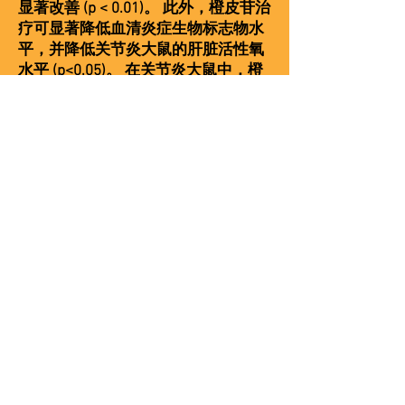
显著改善 (p < 0.01)。 此外，橙皮苷治
疗可显著降低血清炎症生物标志物水
平，并降低关节炎大鼠的肝脏活性氧
水平 (p<0.05)。 在关节炎大鼠中，橙
皮苷治疗显著增加了关节炎大鼠肝脏
抗氧化酶活性的降低 (p<0.05)。 这项
研究表明，橙皮苷通过调节炎症以及
防止氧化损伤显示出抗关节炎作用。
橙皮苷作为潜在的免疫调节剂、抗炎
剂和抗氧化剂的功效再次得到证实
(4)。
目前，有几种治疗类风湿性关节炎
的药物疗法，但它们都有一些严重的
副作用。 为了避免这些副作用，许多
患者选择其他替代品，如副作用很小
或没有副作用的天然抗炎产品，以减
轻他们的关节炎症状。
橙皮苷是一种天然黄烷酮糖苷，大