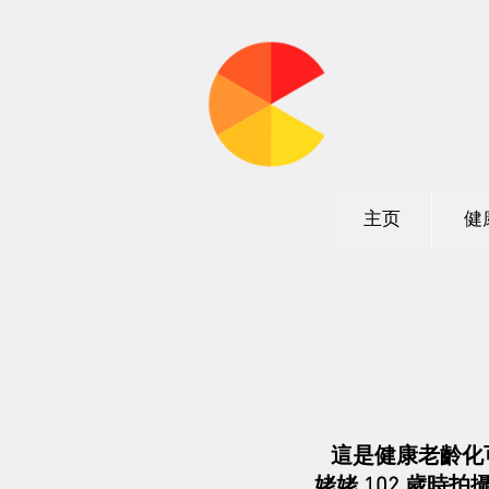
加州营
主页
健
這是健康老齡化
姥姥 102 歲時