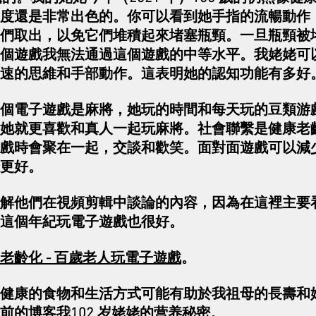
度還是非常出色的。你可以看到她手指的流暢動作
們取出，以免它們堆積起來堵塞瓶頸。一旦瓶頸被
個遊戲我無法通過這個遊戲的中等水平。我姥姥可
速的思維和手部動作。這表明她的認知功能有多好
個電子遊戲是麻將，她玩的時間和每天玩的豆類游
她就更喜歡和真人一起玩麻將。社會聯繫是健康老
戲時會聚在一起，交談和歡笑。面對面遊戲可以減
更好。
解他們在視頻剪輯中談論的內容，因為在這裡主要
這個年紀玩電子遊戲也很好。
老齡化 - 百歲老人玩電子遊戲
。
健康的食物和生活方式可能有助於我祖母的長壽和
前的博客
我102 岁姥姥的营养秘密
。