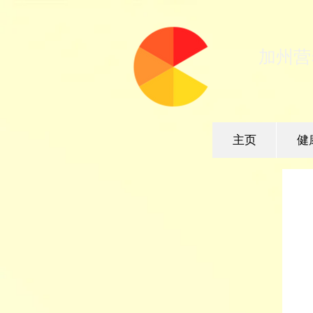
加州营
主页
健