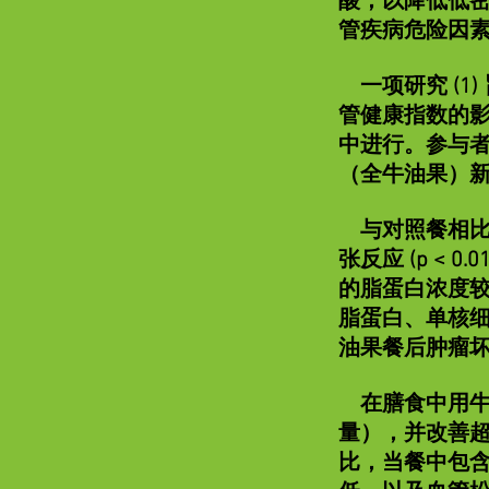
酸，以降低低密
管疾病危险因
一项研究 (1
管健康指数的影
中进行。参与者在
（全牛油果）
与对照餐相比，牛油
张反应 (p <
的脂蛋白浓度较低
脂蛋白、单核细
油果餐后肿瘤坏死因子
在膳食中用牛
量），并改善超
比，当餐中包