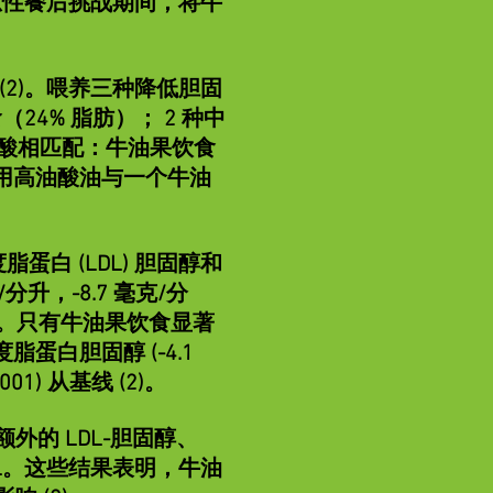
急性餐后挑战期间，将牛
(2)。喂养三种降低胆固
24% 脂肪）； 2 种中
肪酸相匹配：牛油果饮食
使用高油酸油与一个牛油
脂蛋白 (LDL) 胆固醇和
分升，-8.7 毫克/分
05）。只有牛油果饮食显著
度脂蛋白胆固醇 (-4.1
001) 从基线 (2)。
的 LDL-胆固醇、
DL。这些结果表明，牛油