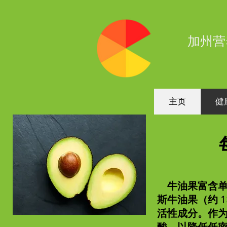
加州营
主页
健
牛油果富含单
斯牛油果（约 1
活性成分。作