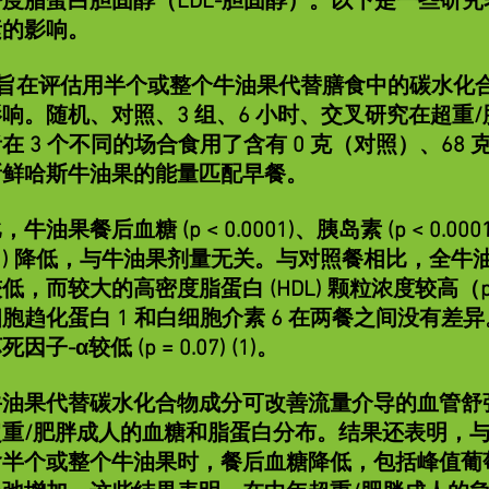
度脂蛋白胆固醇（LDL-胆固醇）。以下是一些研
素的影响。
) 旨在评估用半个或整个牛油果代替膳食中的碳水化
响。随机、对照、3 组、6 小时、交叉研究在超重/肥
 3 个不同的场合食用了含有 0 克（对照）、68 克
新鲜哈斯牛油果的能量匹配早餐。
果餐后血糖 (p < 0.0001)、胰岛素 (p < 0.0
 0.01) 降低，与牛油果剂量无关。与对照餐相比，
，而较大的高密度脂蛋白 (HDL) 颗粒浓度较高（p 
胞趋化蛋白 1 和白细胞介素 6 在两餐之间没有差
-α较低 (p = 0.07) (1)。
油果代替碳水化合物成分可改善流量介导的血管舒
重/肥胖成人的血糖和脂蛋白分布。结果还表明，
含半个或整个牛油果时，餐后血糖降低，包括峰值葡