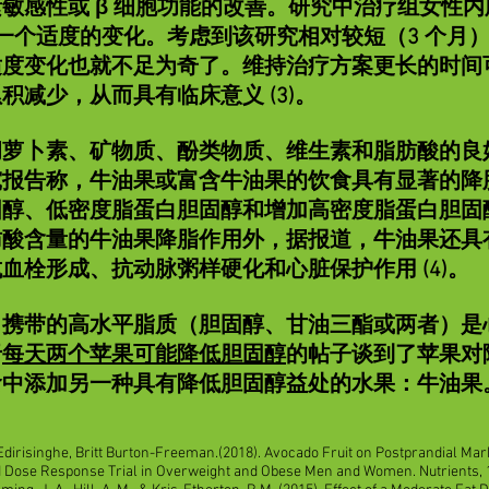
敏感性或 β 细胞功能的改善。研究中治疗组女性内脏
是一个适度的变化。考虑到该研究相对较短（3 个月
适度变化也就不足为奇了。维持治疗方案更长的时间
积减少，从而具有临床意义 (3)。
萝卜素、矿物质、酚类物质、维生素和脂肪酸的良
究报告称，牛油果或富含牛油果的饮食具有显著的降
固醇、低密度脂蛋白胆固醇和增加高密度脂蛋白胆固
肪酸含量的牛油果降脂作用外，据报道，牛油果还具
血栓形成、抗动脉粥样硬化和心脏保护作用 (4)。
携带的高水平脂质（胆固醇、甘油三酯或两者）是
于
每天两个苹果可能降低胆固醇
的帖子谈到了苹果对
食中添加另一种具有降低胆固醇益处的水果：牛油果
dirisinghe, Britt Burton-Freeman.(2018). Avocado Fruit on Postprandial Mark
Dose Response Trial in Overweight and Obese Men and Women. Nutrients, 1