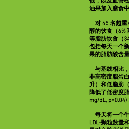
低，以及血管松
油果加入膳食中
对 45 名超
醇的饮食（6% 
等脂肪饮食（3
包括每天一个新
果的脂肪酸含
与基线相比，牛油果
非高密度脂蛋白 (
升）和低脂肪（-7
降低了低密度脂蛋白颗
mg/dL, p=0.
每天将一个牛油
LDL-颗粒数量