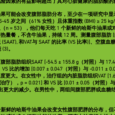
险因素的有益影响超出了其对心脏健康的脂肪酸的影响
可能会改变腹部脂肪分布，至少在一项研究中显示在
5-45 岁之间（61% 女性）且体重指数 (BMI) ≥ 25
n = 53），他们每天吃 1 个新鲜的哈斯牛油果或对
量餐，不含牛油果，持续 12 周。测量腹部脂肪 [内
SAAT), 和VAT与 SAAT 的比率 (VS 比率)]、
(3)。
组织SAAT [-54.5 ± 155.8 g（对照）与 17.4 
]，VS 比的增加 [0.007 ± 0.047（对照）与 -0.011 ± 
低幅度更大。在女性中，治疗组的内脏脂肪组织VAT [1.6 ±
 g（治疗），p = 0.021] 和 VS 比 [0.01 ± 0.05（对照）
1] 表现出更大的减少。在男性中，两组间腹部肥胖或血
个新鲜的哈斯牛油果会改变女性腹部肥胖的分布，但