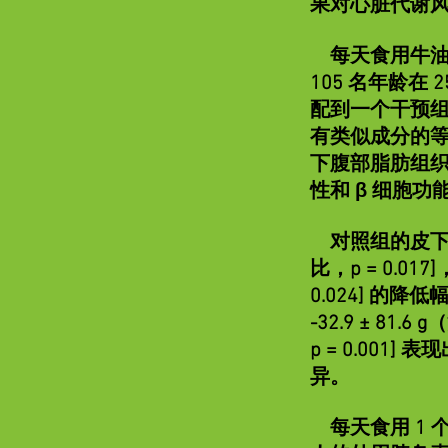
果对心脏代谢风
每天食用牛油果
105 名年龄在 2
配到一个干预组（
有类似成分的等热
下腹部脂肪组织 (
性和 β 细胞功能 
对照组的皮下腹部脂肪
比，p = 0.017
0.024] 的降
-32.9 ± 81.6
p = 0.00
异。
每天食用 1 