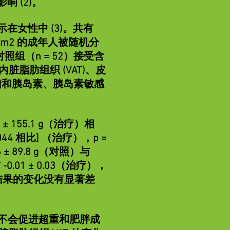
 (2)。
女性中 (3)。共有
 kg/m2 的成年人被随机分
照组（n = 52）接受含
脏脂肪组织 (VAT)、皮
空腹血糖和胰岛素、胰岛素敏感
± 155.1 g（治疗）相
0.044 相比] （治疗），p =
 89.8 g（对照）与
与 -0.01 ± 0.03（治疗），
糖结果的变化没有显著差
不会促进超重和肥胖成