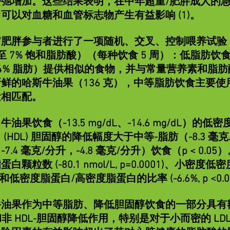
弛增加。这些结果表明，在中年超重/肥胖成人的
可以对血糖和血管标志物产生有益影响 (1)。
重/肥胖参与者进行了一项随机、交叉、控制喂养试验 
至 7% 饱和脂肪酸）（每种饮食 5 周）：低脂肪饮食（
4% 脂肪）提供相似的食物，并与常量营养素和脂
鲜的哈斯牛油果（136 克），中等脂肪饮食主要
量相匹配。
饮食（-13.5 mg/dL、-14.6 mg/dL）的低密度
HDL) 胆固醇的降低幅度大于中等-脂肪（-8.3 毫克/
.4 毫克/分升，-4.8 毫克/分升）饮食（p < 0.
粒数 (-80.1 nmol/L, p=0.0001)、小密度低密
04) 和低密度脂蛋白/高密度脂蛋白的比率 (-6.6%, p <0.0
果作为中等脂肪、降低胆固醇饮食的一部分具有额外
和非 HDL-胆固醇降低作用，特别是对于小而密的 L