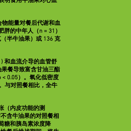
究表明食用牛油果对心血
合物能量对餐后代谢和血
胖的中年人（n = 31）
（半牛油果）或 136 克
001) 和血流介导的血管舒
全牛油果餐导致富含甘油三酯
< 0.05）。氧化低密度
异。与对照餐相比，全牛
张（内皮功能的测
与不含牛油果的对照餐相
萄糖和胰岛素浓度降