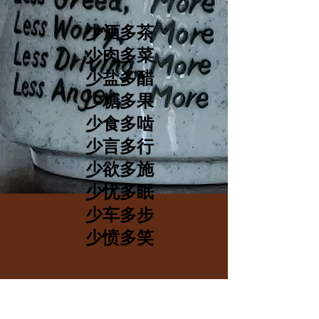
少酒多茶
少肉多菜
少盐多醋
少糖多果
少食多啮
少言多行
少欲多施
少忧多眠
少车多步
少愤多笑
很多年前我买了这个杯子，认为
想出这十种健康方法的人是明智