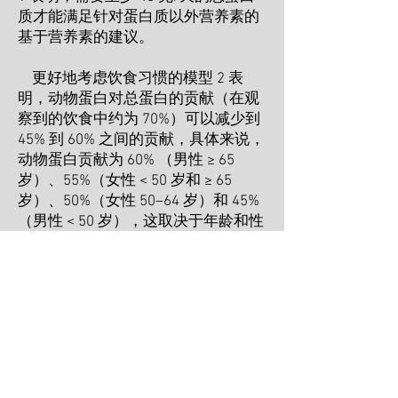
质才能满足针对蛋白质以外营养素的
基于营养素的建议。
更好地考虑饮食习惯的模型 2 表
明，动物蛋白对总蛋白的贡献（在观
察到的饮食中约为 70%）可以减少到
45% 到 60% 之间的贡献，具体来说，
动物蛋白贡献为 60% （男性 ≥ 65
岁）、55%（女性 < 50 岁和 ≥ 65
岁）、50%（女性 50–64 岁）和 45%
（男性 < 50 岁），这取决于年龄和性
别，同时仍然兼容 具有完全的营养充
足性和可负担性。
较低的百分比要么在数学上无法实
现，要么必须放松或消除限制，因此
会损害所得模型饮食中的营养充足性
和/或现实性。 许多营养限制在模型
集 #1 中受到约束，所有亚群中的维