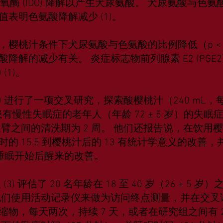
-双加氧酶 (IDO) 降解以产生犬尿氨酸。 犬尿氨酸与
表明色氨酸降解减少 (1)。
桃汁条件下犬尿氨酸与色氨酸的比例降低（p < 0.0
降解的减少有关。 炎症标志物前列腺素 E2 (PGE
 (1)。
 (2) 进行了一项交叉研究，探索酸樱桃汁（240 m
 名患有慢性失眠症的老年人（年龄 72 ± 5 岁）的
叉臂之间的清洗期为 2 周。 他们还报告说，在饮用
的 15.5 到樱桃汁后的 13 有统计学意义的改善，并
后睡眠开始后醒来的改善。
 (3) 评估了 20 名年龄在 18 至 40 岁（26 ± 
他们使用活动记录仪来做为访问终点测量，并在交叉试验中
缩物，每天两次，持续 7 天，或者在研究组之间有 