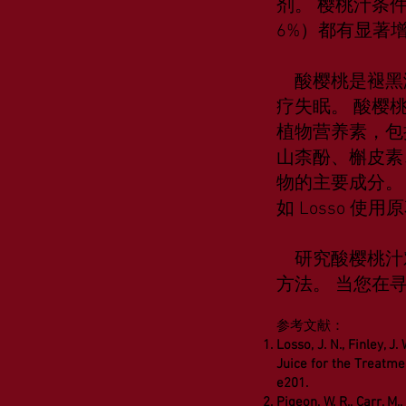
剂。 樱桃汁条件
6%）都有显著
酸樱桃是褪黑激
疗失眠。 酸樱
植物营养素，包
山柰酚、槲皮素
物的主要成分。
如 Losso 
研究酸樱桃汁
方法。 当您在
参考文献：
Losso, J. N., Finley, J.
Juice for the Treatme
e201.
Pigeon, W. R., Carr, M.