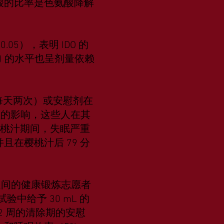
色氨酸的比率是色氨酸降解
5），表明 IDO 的
2) 的水平也呈剂量依赖
L，每天两次）或安慰剂在
失眠症的影响，这些人在其
樱桃汁期间，失眠严重
且在樱桃汁后 79 分
5 岁）之间的健康锻炼志愿者
给予 30 mL 的
2 周的清除期的安慰