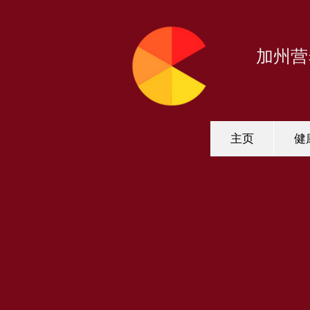
加州营
主页
健