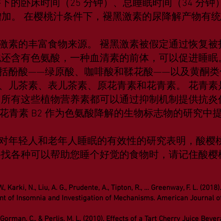
下的卧床时间（25 分钟）、总睡眠时间（34 分钟
增加。 在樱桃汁条件下，褪黑激素的尿降解产物有统
素的丰富食物来源。 褪黑激素被假定通过恢复被
桃还含有色氨酸，一种血清素的前体，可以促进睡眠
括酚酸——绿原酸、咖啡酸和鞣花酸——以及黄酮类
、儿茶素、表儿茶素、原花青素和花青素。 花青素
 所有这些植物营养素都可以通过抑制机制提供抗炎
使用原花青素 B2 作为色氨酸降解的生物标志物的研究
对年轻人和老年人睡眠的有效性的研究表明，酸樱
寻找各种可以帮助您睡个好觉的食物时，请记住酸樱
 W., Karki, N., Liu, A. G., Prudente, A., Tipton, R., … Greenway, F. L. (2018
nt of Insomnia and Investigation of Mechanisms. American Journal of
, Gorman, C., & Perlis, M. L. (2010). Effects of a Tart Cherry Juice Bev