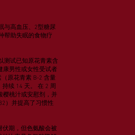
眠与高血压、2型糖尿
种帮助失眠的食物疗
，以测试已知原花青素含
健康男性或女性受试者
（原花青素 B-2 含量
持续 14 天。 在 2 周
酸樱桃汁或安慰剂，并
0182）并提高了习惯性
潜伏期，但色氨酸会被