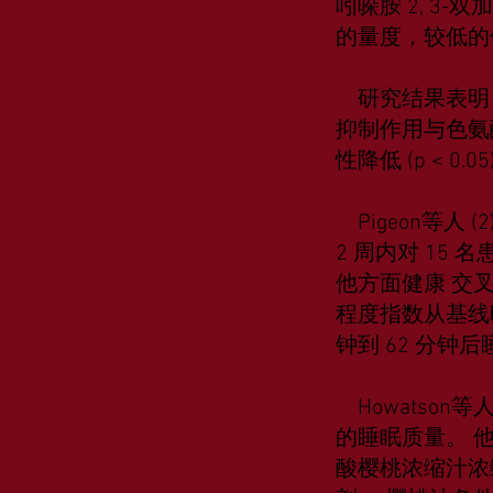
吲哚胺 2, 3
的量度，较低的值
研究结果表明，樱
抑制作用与色氨酸
性降低 (p < 0.05)
Pigeon等人
2 周内对 15
他方面健康 交
程度指数从基线时
钟到 62 分钟
Howatson等人
的睡眠质量。 
酸樱桃浓缩汁浓