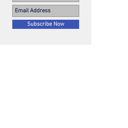
Subscribe Now
您可以加入加州营养组合
会员（每年 100 美元）以
接收我们的每月新闻通讯
不要错过新的营养内容更
新