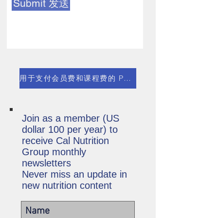
Submit 发送
用于支付会员费和课程费的 PayPal 链接
Join as a member (US
dollar 100 per year) to
receive Cal Nutrition
Group monthly
newsletters
Never miss an update in
new nutrition content