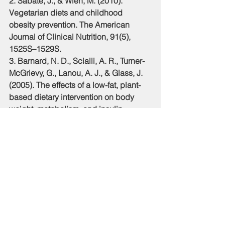
2. Sabaté, J., & Wien, M. (2010). 
Vegetarian diets and childhood 
obesity prevention. The American 
Journal of Clinical Nutrition, 91(5), 
1525S–1529S. 
3. Barnard, N. D., Scialli, A. R., Turner-
McGrievy, G., Lanou, A. J., & Glass, J. 
(2005). The effects of a low-fat, plant-
based dietary intervention on body 
weight, metabolism, and insulin 
sensitivity. The American Journal of 
Medicine, 118(9), 991–997. 
4. Turner-McGrievy, G. M., Barnard, N. 
D., & Scialli, A. R. (2007). A Two-Year 
Randomized Weight Loss Trial 
Comparing a Vegan Diet to a More 
Moderate Low-Fat Diet*. Obesity, 15(9), 
2276–2281. 
5. Kahleova, H., Hlozkova, A., 