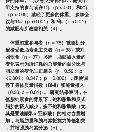
多的体重。 与没有支持者相比，提供小
组支持的参与者在1年（p <0.01）和2年
（p <0.05）减轻了更多的体重。 参加会
议与1年（p <0.001）和2年（p <0.01）
的减肥有所改善相关（4）。
    体重超重参与者（n = 75）被随机分
配接受低脂素食主义者（n = 38）或对
照饮食（n = 37）16周。脂肪摄入量的
变化表示为所消耗的总能量的百分比与
脂肪量的变化呈正相关（r = 0.52； p 
<0.001； 0.347； p = 0.006），即使调
整了身体质量指数（BMI）和能量摄入
（0.33; p = 0.01）。 研究结果表明，在
低脂纯素食的背景下，饱和脂肪和反式
脂肪的摄入减少，多不饱和脂肪酸（尤
其是亚油酸和α-亚麻酸）的相对含量增
加，与脂肪量和胰岛素抵抗力降低相关 
，并增强胰岛素分泌（5）。