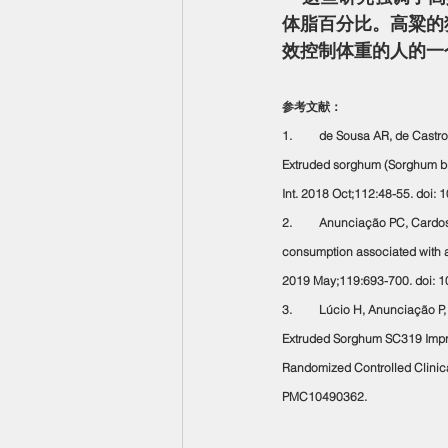
体脂百分比。高粱的
效控制体重的人的一
参考文献：
1.         de Sousa AR, de Cas
Extruded sorghum (Sorghum bico
Int. 2018 Oct;112:48-55. doi:
2.         Anunciação PC, Car
consumption associated with a 
2019 May;119:693-700. doi: 1
3.         Lúcio H, Anunciação 
Extruded Sorghum SC319 Impro
Randomized Controlled Clinica
PMC10490362.