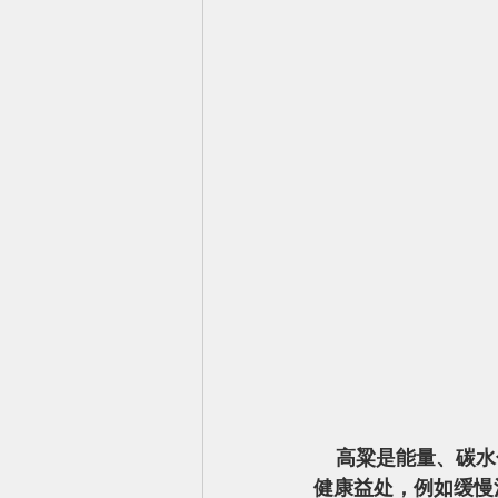
    高粱是能量、碳水化合物、抗性淀粉、原花青素和 3-脱氧花青素的谷物来源。它具有许多
健康益处，例如缓慢