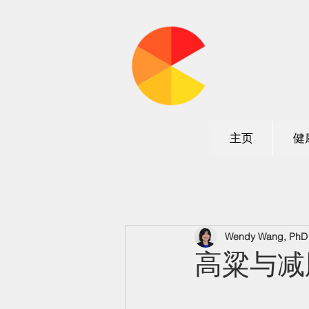
加州营
主页
健
Wendy Wang, PhD N
高粱与减