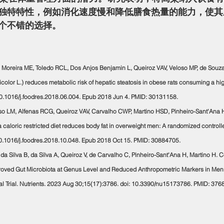
独特特性，例如消化速度慢和降低膳食热量的能力，使其
个不错的选择。
tro Moreira ME, Toledo RCL, Dos Anjos Benjamin L, Queiroz VAV, Veloso MP, de Souz
lor L.) reduces metabolic risk of hepatic steatosis in obese rats consuming a high
 10.1016/j.foodres.2018.06.004. Epub 2018 Jun 4. PMID: 30131158.
doso LM, Alfenas RCG, Queiroz VAV, Carvalho CWP, Martino HSD, Pinheiro-Sant'Ana
caloric restricted diet reduces body fat in overweight men: A randomized controlled 
0.1016/j.foodres.2018.10.048. Epub 2018 Oct 15. PMID: 30884705.
P, da Silva B, da Silva A, Queiroz V, de Carvalho C, Pinheiro-Sant'Ana H, Martino H. 
ved Gut Microbiota at Genus Level and Reduced Anthropometric Markers in Men 
l Trial. Nutrients. 2023 Aug 30;15(17):3786. doi: 10.3390/nu15173786. PMID: 37