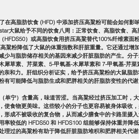
istar大鼠给予不同的饮食八周：正常饮食、高脂饮食、
（HFDS50）或高脂饮食用挤压高粱替代100%纤维素面
。挤压高粱粉降低了大鼠的体重指数和肝脏重量。它还通过增
减少与脂肪储存相关的基因来减少肝脏脂肪的产生。分子
犀草素、芹菜素、5-甲氧基-木犀草素和 7-甲氧基-芹
 受体的亲和力。肝组织分析证实，给予挤压高粱粉的大鼠脂
粉有可能降低与脂肪生成和肥胖相关的肝脂肪变性的代谢风险
，使食物更美味。这些较小的分子也更容易被身体吸收，
，形成不被吸收的复合物，从而减少膳食中的卡路里摄入
率较低的 HFDS50 和 HFDS100 组能够保持体重并
处理过的高粱粉有助于降低肝脏脂肪堆积和肥胖相关代谢