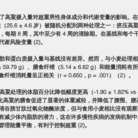
（25.6 ± 4.6 岁）被随机分配到两种处理之一：挤压
段，每期 8 周，其中至少有 4 周的清除期。在基线和每
谢风险变量 (2)。
± 59.79 g）、膳食纤维（5.14 ± 6.62 g）和能量消
维消耗量呈正相关（r = 0.650，p = .001）（2）。
含有膨化高粱的膳食促进了显著的体重减轻，并降低了腰围、
清谷胱甘肽过氧化物酶浓度，但与食用小麦相比没有观察
有减少体内脂肪的潜力，这在许多慢性疾病的发病机制中
理能量平衡，有利于控制超重 (2)。