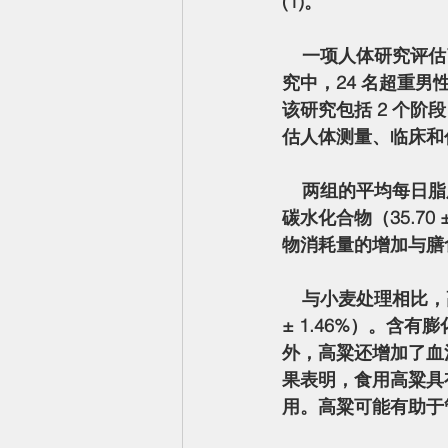
(1)。
    一项人体研究评估了高粱摄入量对超重男性身体成分和代谢变量的影响。在这项随机交叉研
究中，24 名超重男性
该研究包括 2 个阶
估人体测量、临床和代
    两组的平均每日脂肪和蛋白质摄入量与基线没有差异。然而，与小麦处理相比，高粱处理后
碳水化合物（35.70 
物消耗量的增加与膳食纤
    与小麦处理相比，高粱处理的体脂百分比降低幅度更高（-1.90 ± 1.82% vs -0.23 
± 1.46%）。
外，高粱还增加了血
果表明，食用高粱具
用。高粱可能有助于管