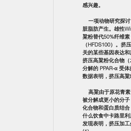
感兴趣。
    一项动物研究探讨了在高脂肪饮食 (HFD) 中添加挤压高粱粉可能会如何影响身体测量和肝
脏脂肪产生。雄性W
粱粉替代50%纤维素
（HFDS100）
关的某些基因表达和
挤压高粱粉化合物（木
分解的 PPAR-α
数据表明，挤压高粱
    高粱由于原花青素（单宁）含量高，味道苦涩。当高粱经过挤压加工时，大的原花青素分子
被分解成更小的分子
化合物和蛋白质结合
什么饮食中卡路里利用
发现表明，挤压加工