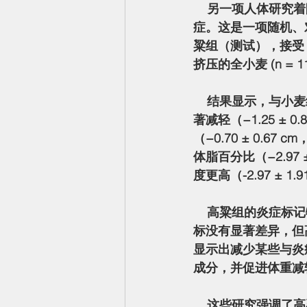
    另一项人体研究着眼于食用挤压高粱 (SC319) 如何影响超重男性的肠道健康、减肥和炎
症。这是一项随机、
粱组（测试），接受 4
挤压的全小麦 (n = 11
    结果显示，与小麦组相比，高粱组体重减轻更多，体脂更低。食用高粱八周后观察到体重显
著减轻（−1.25 ± 0.
（−0.70 ± 0.67 
体脂百分比（−2.97
度更高（-2.97 ± 1.91
    高粱组的炎症标记物没有变化，而小麦组的炎症标记物增加。两组之间的肠道细菌和其他指
标没有显著差异，但
显示出减少某些与炎
成分，并促进体重减轻
    这些研究强调了高粱在体重管理方面的潜力。研究表明，将高粱纳入饮食有助于减肥和降低