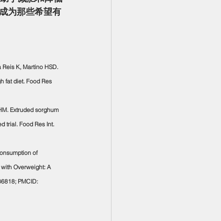
成为那些希望有
a Reis K, Martino HSD. 
 fat diet. Food Res 
 HM. Extruded sorghum 
trial. Food Res Int. 
Consumption of 
with Overweight: A 
686818; PMCID: 