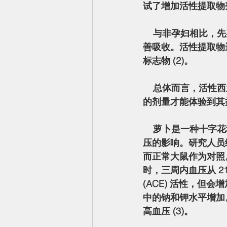
试了增加活性提取物剂
    与非孕妇相比，先兆子痫女性从相同剂量中吸收的萝卜硫素较少。但是，将剂量加倍可以改
善吸收。活性提取物还
标志物 (2)。
    总体而言，活性西兰花提取物比非活性西兰花提取物更能吸收萝卜硫素。孕妇可能需要更高
的剂量才能体验到其益
    萝卜是一种十字花科蔬菜，其叶子具有抗氧化和抗癌特性。一项研究测试了它们对大鼠高血
压的影响。研究人员给
而正常大鼠作为对照
时，三周内血压从 2
(ACE) 活性，
中的钠和钾水平增加
高血压 (3)。