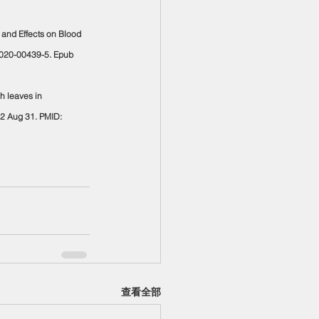
 and Effects on Blood 
-020-00439-5. Epub 
h leaves in 
12 Aug 31. PMID: 
查看全部