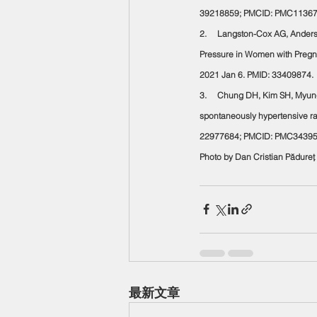
39218859; PMCID: PMC11367
2.     Langston-Cox AG, Ander
Pressure in Women with Pregn
2021 Jan 6. PMID: 33409874.
3.     Chung DH, Kim SH, Myung
spontaneously hypertensive ra
22977684; PMCID: PMC34395
Photo by Dan Cristian Pădure
最新文章