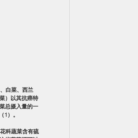
菜）以其抗癌特
菜总摄入量的一
（1）。