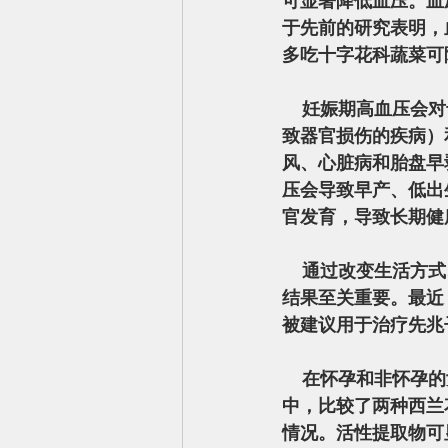
可显著降低血压。血压
于先前的研究表明，血
多吃十字花科蔬菜可
    妊娠期高血压会对母亲和婴儿产生严重后果。对于母亲来说，它会增加先兆子痫（一种会导
致器官损伤的疾病）
风、心脏病和胎盘早
压会导致早产、低出
官发育，导致长期健
    通过改变生活方式、治疗和密切监测进行适当的管理对于降低这些风险和确保更健康的妊娠
结果至关重要。最近
被建议用于治疗先兆
    在怀孕和非怀孕的女性中测试了萝卜硫素，以查看它是否可以降低血压。在六名健康女性
中，比较了两种西兰
情况。活性提取物可