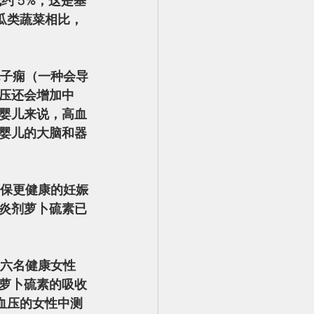
约 5%，这是基
南瓜类蔬菜相比，
压还会增加中
婴儿来说，高血
婴儿的大脑和器
炎剂萝卜硫素已
萝卜硫素的吸收
血压的女性中测