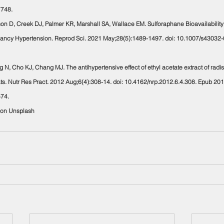
748.
son D, Creek DJ, Palmer KR, Marshall SA, Wallace EM. Sulforaphane Bioavailability
ancy Hypertension. Reprod Sci. 2021 May;28(5):1489-1497. doi: 10.1007/s43032
 N, Cho KJ, Chang MJ. The antihypertensive effect of ethyl acetate extract of radis
ts. Nutr Res Pract. 2012 Aug;6(4):308-14. doi: 10.4162/nrp.2012.6.4.308. Epub 20
74.
ț on Unsplash