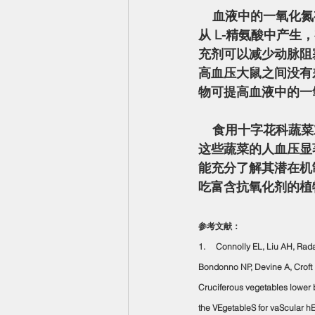
    血液中的一氧化氮有助于预防动脉疾病，并可能在高血压中发挥作用。它由一氧化氮合酶
从 L-精氨酸中产
充剂可以减少动脉阻
高血压大鼠之间没有差
物可提高血液中的一氧
    食用十字花科蔬菜对血压管理和整体心脏健康大有裨益。虽然研究表明，经常在饮食中加入
这些蔬菜的人血压显
能充分了解其潜在机
吃富含抗氧化剂的植
参考文献：
1.     Connolly EL, Liu AH, R
Bondonno NP, Devine A, Croft
Cruciferous vegetables lower b
the VEgetableS for vaScular h