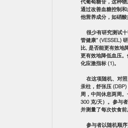
代葡萄糖苷，这种物
通过改善血糖控制和
他营养成分，如硝酸盐
    很少有研究测试十字花科蔬菜对人类心脏病风险因素的影响。澳大利亚开展的“蔬菜促进血
管健康” (VESS
比, 是否能更有效
更有效地降低血压。
化应激指标 (1)。
    在这项随机、对照、交叉研究中，18 名血压轻度至中度升高（收缩压 (SBP) 120-160 毫米
汞柱，舒张压 (DBP
周，中间休息两周。
300 克/天）。
并测量了每次饮食前后
    参与者以随