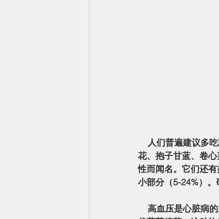
    人们普遍建议多吃蔬菜以降低患心脏病的风险。十字花科蔬菜（例如芝麻菜、白菜、西兰
花、抱子甘蓝、卷心
性而闻名。它们还有
小部分（5-24%
    高血压是心脏病的主要危险因素，随着年龄的增长而变得越来越普遍。十字花科蔬菜含有硫