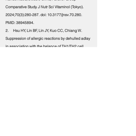
Comparative Study. J Nutr Sci Vitaminol (Tokyo). 
2024;70(3):280-287. doi: 10.3177/jnsv.70.280. 
PMID: 38945894.
2.     Hsu HY, Lin BF, Lin JY, Kuo CC, Chiang W. 
Suppression of allergic reactions by dehulled adlay 
in association with the balance of TH1/TH2 cell 
responses. J Agric Food Chem. 2003 Jun 
18;51(13):3763-9. doi: 10.1021/jf021154w. PMID: 
12797741.
3.     Chen HJ, Hsu HY, Chiang W. Allergic immune-
regulatory effects of adlay bran on an OVA-
immunized mice allergic model. Food Chem 
Toxicol. 2012 Oct;50(10):3808-13. doi: 
10.1016/j.fct.2012.07.011. Epub 2012 Jul 15. PMID: 
22809477.