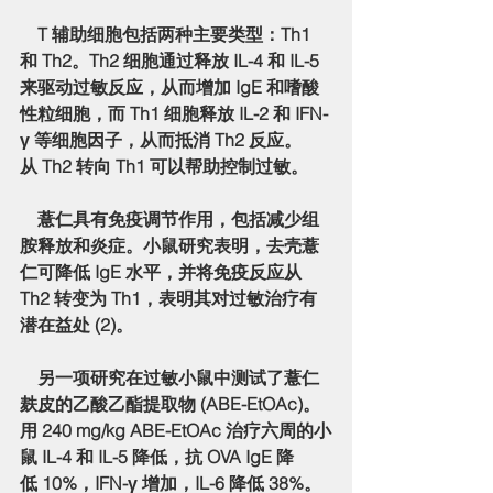
    T 辅助细胞包括两种主要类型：Th1 
和 Th2。Th2 细胞通过释放 IL-4 和 IL-5 
来驱动过敏反应，从而增加 IgE 和嗜酸
性粒细胞，而 Th1 细胞释放 IL-2 和 IFN-
γ 等细胞因子，从而抵消 Th2 反应。
从 Th2 转向 Th1 可以帮助控制过敏。
    薏仁具有免疫调节作用，包括减少组
胺释放和炎症。小鼠研究表明，去壳薏
仁可降低 IgE 水平，并将免疫反应从 
Th2 转变为 Th1，表明其对过敏治疗有
潜在益处 (2)。
    另一项研究在过敏小鼠中测试了薏仁
麸皮的乙酸乙酯提取物 (ABE-EtOAc)。
用 240 mg/kg ABE-EtOAc 治疗六周的小
鼠 IL-4 和 IL-5 降低，抗 OVA IgE 降
低 10%，IFN-γ 增加，IL-6 降低 38%。