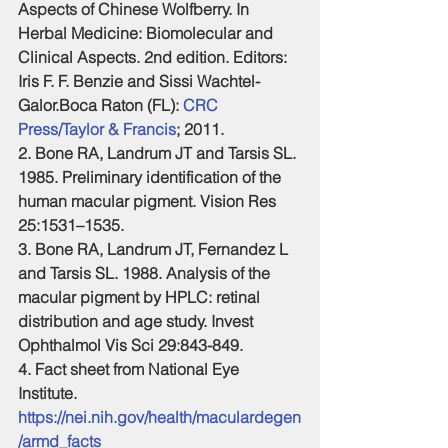
Aspects of Chinese Wolfberry. In 
Herbal Medicine: Biomolecular and 
Clinical Aspects. 2nd edition. Editors: 
Iris F. F. Benzie and Sissi Wachtel-
Galor.Boca Raton (FL): 
CRC 
Press/Taylor & Francis
; 2011.
2. Bone RA, Landrum JT and Tarsis SL. 
1985. Preliminary identification of the 
human macular pigment. Vision Res 
25:1531–1535. 
3. Bone RA, Landrum JT, Fernandez L 
and Tarsis SL. 1988. Analysis of the 
macular pigment by HPLC: retinal 
distribution and age study. Invest 
Ophthalmol Vis Sci 29:843-849.
4. Fact sheet from National Eye 
Institute. 
https://nei.nih.gov/health/maculardegen
/armd_facts